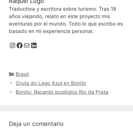
Raquel Lugo
Traductora y escritora sobre turismo. Tras 18
años viajando, relato en este proyecto mis
aventuras por el mundo. Todo lo que escribo es
basado en mi experiencia personal.
Perfil de Instagram
Perfil de Facebook
Correo electrónico
icono de Linkedin
Categorías
Brasil
Gruta do Lago Azul en Bonito
Bonito: Recanto ecológico Rio da Prata
Deja un comentario