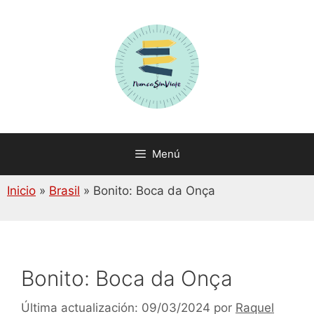
Saltar
al
contenido
Menú
Inicio
»
Brasil
»
Bonito: Boca da Onça
Bonito: Boca da Onça
09/03/2024
por
Raquel