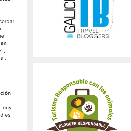
ecordar
o
se
 en
s”,
al.
pción
e
a muy
ad es