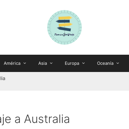
América
Asia
Europa
Oceanía
lia
je a Australia