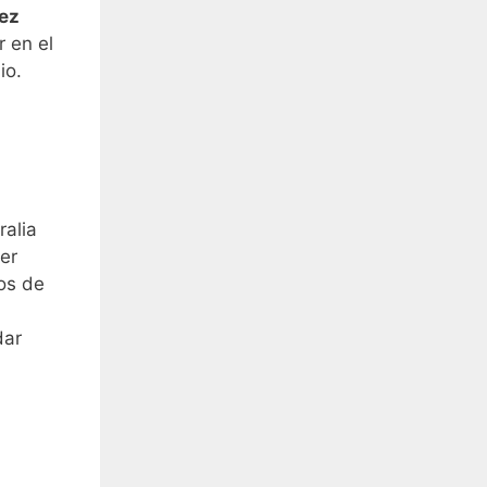
dez
r en el
io.
ralia
er
os de
dar