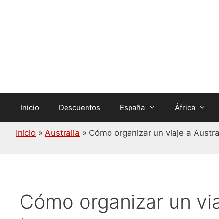
Saltar
al
contenido
Inicio
Descuentos
España
África
Inicio
»
Australia
»
Cómo organizar un viaje a Austra
Cómo organizar un via