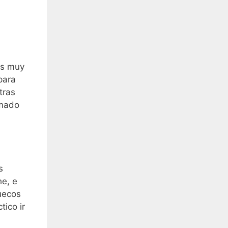
es muy
para
tras
rmado
s
he, e
uecos
tico ir