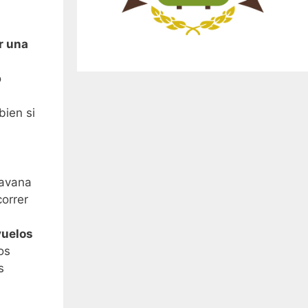
or una
o
bien si
ravana
correr
vuelos
os
s