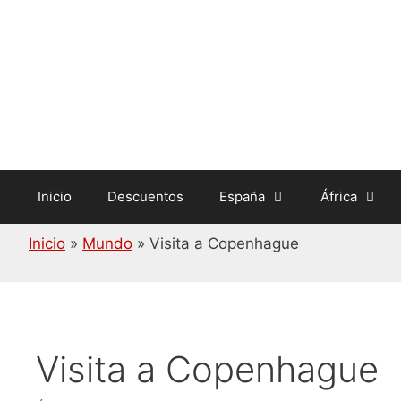
Saltar
al
contenido
Inicio
Descuentos
España
África
Inicio
»
Mundo
»
Visita a Copenhague
Visita a Copenhague