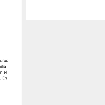
iores
ilia
n el
. En