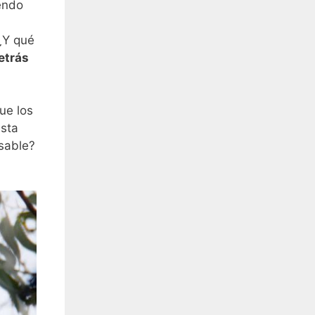
endo
 ¿Y qué
etrás
ue los
asta
nsable?