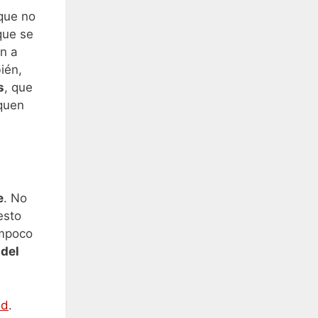
que no
que se
an a
ién,
s
, que
iquen
e
. No
esto
ampoco
 del
ad
.