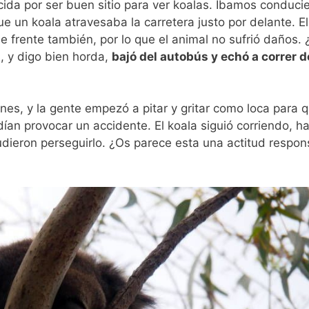
ida por ser buen sitio para ver koalas. Íbamos conduci
 un koala atravesaba la carretera justo por delante. El
 frente también, por lo que el animal no sufrió daños.
, y digo bien horda,
bajó del autobús y echó a correr d
s, y la gente empezó a pitar y gritar como loca para q
dían provocar un accidente. El koala siguió corriendo, h
udieron perseguirlo. ¿Os parece esta una actitud respo