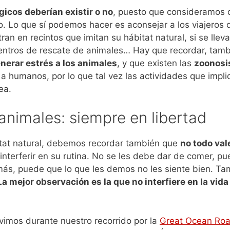
gicos deberían existir o no
, puesto que consideramos 
. Lo que sí podemos hacer es aconsejar a los viajeros 
an en recintos que imitan su hábitat natural, si se llev
entros de rescate de animales… Hay que recordar, tamb
nerar estrés a los animales
, y que existen las
zoonosi
 humanos, por lo que tal vez las actividades que impl
ea.
animales: siempre en libertad
itat natural, debemos recordar también que
no todo val
nterferir en su rutina. No se les debe dar de comer, pu
emás, puede que lo que les demos no les siente bien. T
La mejor observación es la que no interfiere en la vida
vimos durante nuestro recorrido por la
Great Ocean Ro