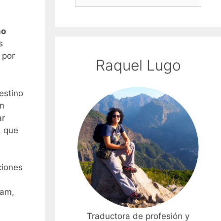
mo
s
 por
Raquel Lugo
estino
en
ar
, que
ciones
nam,
Traductora de profesión y