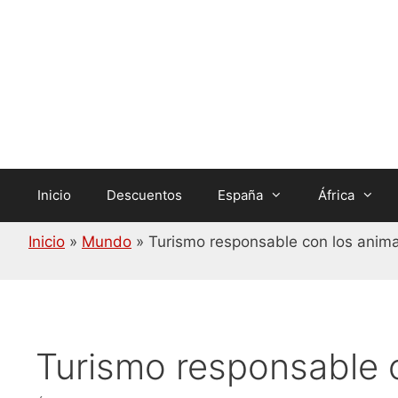
Saltar
al
contenido
Inicio
Descuentos
España
África
Inicio
»
Mundo
»
Turismo responsable con los anim
Turismo responsable 