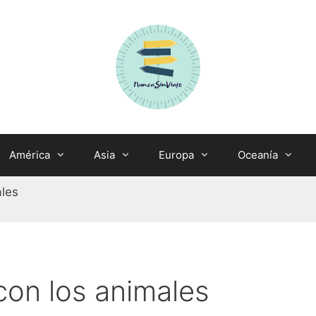
América
Asia
Europa
Oceanía
ales
con los animales